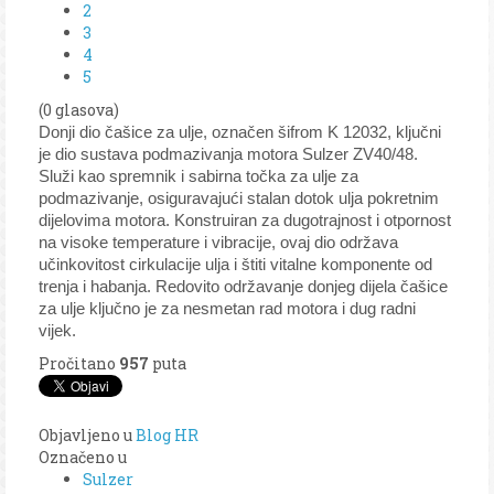
2
3
4
5
(0 glasova)
Donji dio čašice za ulje, označen šifrom K 12032, ključni
je dio sustava podmazivanja motora Sulzer ZV40/48.
Služi kao spremnik i sabirna točka za ulje za
podmazivanje, osiguravajući stalan dotok ulja pokretnim
dijelovima motora. Konstruiran za dugotrajnost i otpornost
na visoke temperature i vibracije, ovaj dio održava
učinkovitost cirkulacije ulja i štiti vitalne komponente od
trenja i habanja. Redovito održavanje donjeg dijela čašice
za ulje ključno je za nesmetan rad motora i dug radni
vijek.
Pročitano
957
puta
Objavljeno u
Blog HR
Označeno u
Sulzer