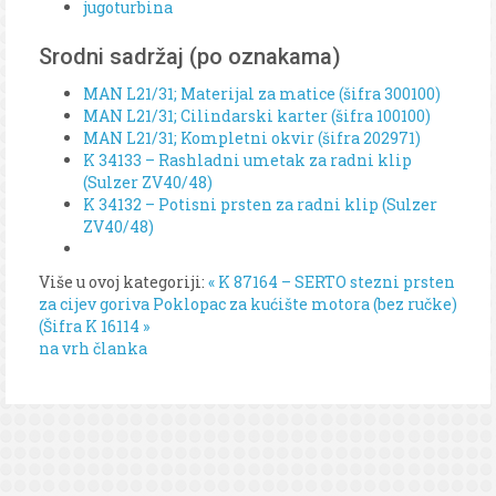
jugoturbina
Srodni sadržaj (po oznakama)
MAN L21/31; Materijal za matice (šifra 300100)
MAN L21/31; Cilindarski karter (šifra 100100)
MAN L21/31; Kompletni okvir (šifra 202971)
K 34133 – Rashladni umetak za radni klip
(Sulzer ZV40/48)
K 34132 – Potisni prsten za radni klip (Sulzer
ZV40/48)
Više u ovoj kategoriji:
« K 87164 – SERTO stezni prsten
za cijev goriva
Poklopac za kućište motora (bez ručke)
(Šifra K 16114 »
na vrh članka