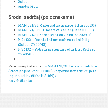
Sulzer
jugoturbina
Srodni sadržaj (po oznakama)
MAN L21/31; Materijal za matice (šifra 300100)
MAN L21/31; Cilindarski karter (šifra 100100)
MAN L21/31; Kompletni okvir (šifra 202971)
K 34133 – Rashladni umetak za radni klip
(Sulzer ZV40/48)
K 34132 – Potisni prsten za radni klip (Sulzer
ZV40/48)
Više u ovoj kategoriji:
« MAN L21/31: Ležajevi radilice
(Procijenjeni kod: H33016)
Potporna konstrukcija za
ispušnu cijev (šifra K 81169) »
na vrh članka