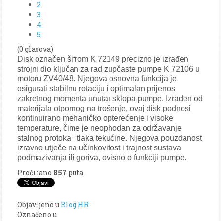
2
3
4
5
(0 glasova)
Disk označen šifrom K 72149 precizno je izrađen
strojni dio ključan za rad zupčaste pumpe K 72106 u
motoru ZV40/48. Njegova osnovna funkcija je
osigurati stabilnu rotaciju i optimalan prijenos
zakretnog momenta unutar sklopa pumpe. Izrađen od
materijala otpornog na trošenje, ovaj disk podnosi
kontinuirano mehaničko opterećenje i visoke
temperature, čime je neophodan za održavanje
stalnog protoka i tlaka tekućine. Njegova pouzdanost
izravno utječe na učinkovitost i trajnost sustava
podmazivanja ili goriva, ovisno o funkciji pumpe.
Pročitano
857
puta
Objavljeno u
Blog HR
Označeno u