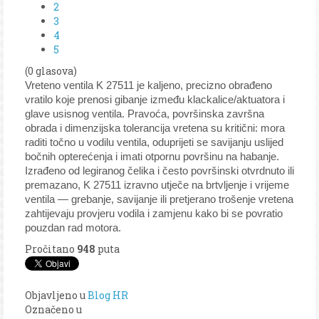
2
3
4
5
(0 glasova)
Vreteno ventila K 27511 je kaljeno, precizno obrađeno
vratilo koje prenosi gibanje između klackalice/aktuatora i
glave usisnog ventila. Pravoća, površinska završna
obrada i dimenzijska tolerancija vretena su kritični: mora
raditi točno u vodilu ventila, oduprijeti se savijanju uslijed
bočnih opterećenja i imati otpornu površinu na habanje.
Izrađeno od legiranog čelika i često površinski otvrdnuto ili
premazano, K 27511 izravno utječe na brtvljenje i vrijeme
ventila — grebanje, savijanje ili pretjerano trošenje vretena
zahtijevaju provjeru vodila i zamjenu kako bi se povratio
pouzdan rad motora.
Pročitano
948
puta
Objavljeno u
Blog HR
Označeno u