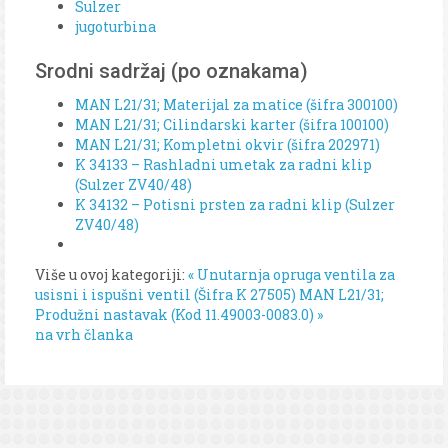
Sulzer
jugoturbina
Srodni sadržaj (po oznakama)
MAN L21/31; Materijal za matice (šifra 300100)
MAN L21/31; Cilindarski karter (šifra 100100)
MAN L21/31; Kompletni okvir (šifra 202971)
K 34133 – Rashladni umetak za radni klip
(Sulzer ZV40/48)
K 34132 – Potisni prsten za radni klip (Sulzer
ZV40/48)
Više u ovoj kategoriji:
« Unutarnja opruga ventila za
usisni i ispušni ventil (Šifra K 27505)
MAN L21/31;
Produžni nastavak (Kod 11.49003-0083.0) »
na vrh članka