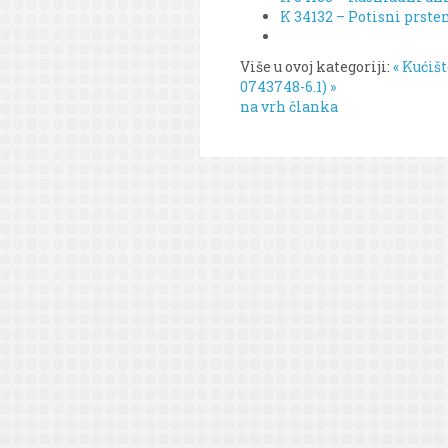
K 34132 – Potisni prste
Više u ovoj kategoriji:
« Kućiš
0743748-6.1) »
na vrh članka