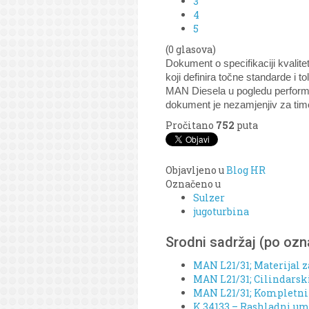
3
4
5
(0 glasova)
Dokument o specifikaciji kvalit
koji definira točne standarde i t
MAN Diesela u pogledu performan
dokument je nezamjenjiv za timov
Pročitano
752
puta
Objavljeno u
Blog HR
Označeno u
Sulzer
jugoturbina
Srodni sadržaj (po oz
MAN L21/31; Materijal z
MAN L21/31; Cilindarski 
MAN L21/31; Kompletni o
K 34133 – Rashladni um