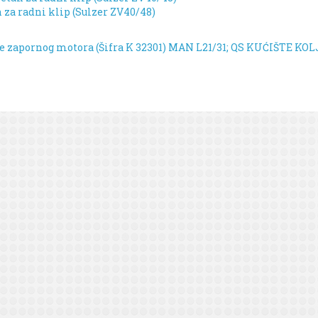
n za radni klip (Sulzer ZV40/48)
te zapornog motora (Šifra K 32301)
MAN L21/31; QS KUĆIŠTE KO