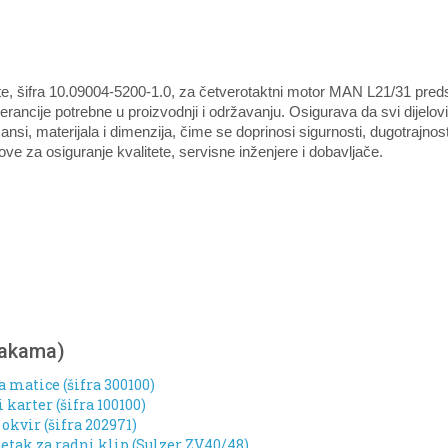
ete, šifra 10.09004-5200-1.0, za četverotaktni motor MAN L21/31 preds
olerancije potrebne u proizvodnji i održavanju. Osigurava da svi dijelovi
si, materijala i dimenzija, čime se doprinosi sigurnosti, dugotrajnos
e za osiguranje kvalitete, servisne inženjere i dobavljače.
nakama)
a matice (šifra 300100)
karter (šifra 100100)
kvir (šifra 202971)
etak za radni klip (Sulzer ZV40/48)