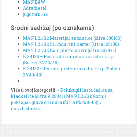
MAN B&W
Adradiesel
jugoturbina
Srodni sadržaj (po oznakama)
MAN L21/31; Materijal za matice (šifra 300100)
MAN L21/31; Cilindarski karter (šifra 100100)
MAN L21/31; Kompletni okvir (šifra 202971)
K 34133 – Rashladni umetak za radni klip
(Sulzer ZV40/48)
K 34132 – Potisni prsten za radni klip (Sulzer
ZV40/48)
Više u ovoj kategoriji:
« Polukugličasta čašica za
klackalice (šifra K 28041)
MAN L21/31; Gornji
poklopac glave cilindra (Šifra P50510-08) »
na vrh članka