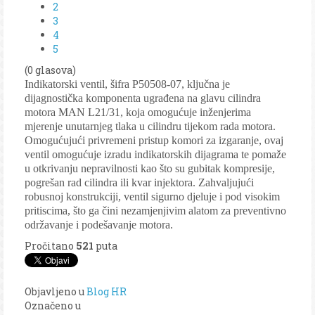
2
3
4
5
(0 glasova)
Indikatorski ventil, šifra P50508-07, ključna je
dijagnostička komponenta ugrađena na glavu cilindra
motora MAN L21/31, koja omogućuje inženjerima
mjerenje unutarnjeg tlaka u cilindru tijekom rada motora.
Omogućujući privremeni pristup komori za izgaranje, ovaj
ventil omogućuje izradu indikatorskih dijagrama te pomaže
u otkrivanju nepravilnosti kao što su gubitak kompresije,
pogrešan rad cilindra ili kvar injektora. Zahvaljujući
robusnoj konstrukciji, ventil sigurno djeluje i pod visokim
pritiscima, što ga čini nezamjenjivim alatom za preventivno
održavanje i podešavanje motora.
Pročitano
521
puta
Objavljeno u
Blog HR
Označeno u