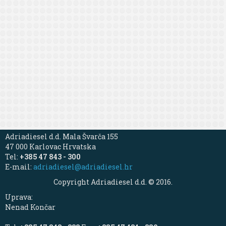
Adriadiesel d.d. Mala Švarča 155
47 000 Karlovac Hrvatska
Tel:
+385 47 843 - 300
E-mail:
adriadiesel@adriadiesel.hr
Copyright Adriadiesel d.d. © 2016.
Uprava:
Nenad Končar