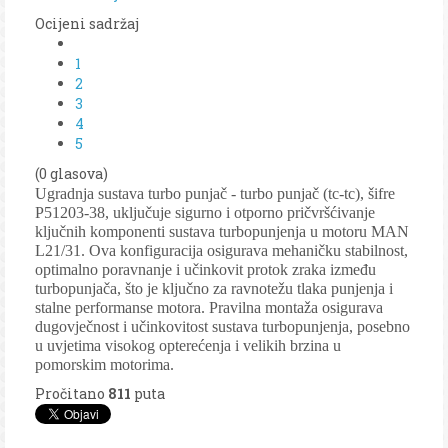
Ocijeni sadržaj
1
2
3
4
5
(0 glasova)
Ugradnja sustava turbo punjač - turbo punjač (tc-tc), šifre
P51203-38, uključuje sigurno i otporno pričvršćivanje
ključnih komponenti sustava turbopunjenja u motoru MAN
L21/31. Ova konfiguracija osigurava mehaničku stabilnost,
optimalno poravnanje i učinkovit protok zraka između
turbopunjača, što je ključno za ravnotežu tlaka punjenja i
stalne performanse motora. Pravilna montaža osigurava
dugovječnost i učinkovitost sustava turbopunjenja, posebno
u uvjetima visokog opterećenja i velikih brzina u
pomorskim motorima.
Pročitano
811
puta