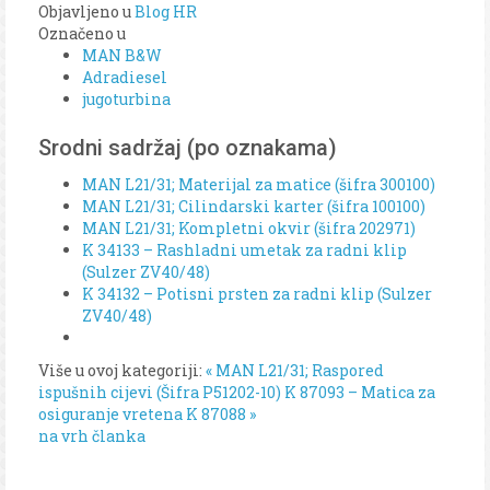
Objavljeno u
Blog HR
Označeno u
MAN B&W
Adradiesel
jugoturbina
Srodni sadržaj (po oznakama)
MAN L21/31; Materijal za matice (šifra 300100)
MAN L21/31; Cilindarski karter (šifra 100100)
MAN L21/31; Kompletni okvir (šifra 202971)
K 34133 – Rashladni umetak za radni klip
(Sulzer ZV40/48)
K 34132 – Potisni prsten za radni klip (Sulzer
ZV40/48)
Više u ovoj kategoriji:
« MAN L21/31; Raspored
ispušnih cijevi (Šifra P51202-10)
K 87093 – Matica za
osiguranje vretena K 87088 »
na vrh članka