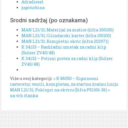
Adradiesel
jugoturbina
Srodni sadržaj (po oznakama)
MAN L21/31; Materijal za matice (šifra 300100)
MAN L21/31; Cilindarski karter (šifra 100100)
MAN L21/31; Kompletni okvir (šifra 202971)
K 34133 – Rashladni umetak za radni klip
(Sulzer ZV40/48)
K 34132 – Potisni prsten za radni klip (Sulzer
ZV40/48)
Više u ovoj kategoriji:
« K 86050 – Sigurnosni
rasteretni ventil, kompletan, za startnu zračnu liniju
MAN L21/31; Poklopci na okviru (Šifra P51106-36) »
na vrh članka