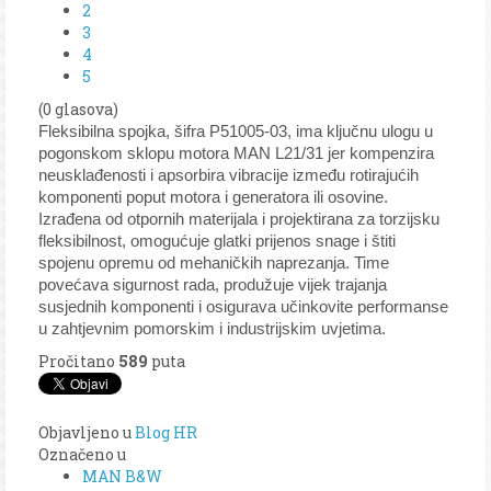
2
3
4
5
(0 glasova)
Fleksibilna spojka, šifra P51005-03, ima ključnu ulogu u
pogonskom sklopu motora MAN L21/31 jer kompenzira
neusklađenosti i apsorbira vibracije između rotirajućih
komponenti poput motora i generatora ili osovine.
Izrađena od otpornih materijala i projektirana za torzijsku
fleksibilnost, omogućuje glatki prijenos snage i štiti
spojenu opremu od mehaničkih naprezanja. Time
povećava sigurnost rada, produžuje vijek trajanja
susjednih komponenti i osigurava učinkovite performanse
u zahtjevnim pomorskim i industrijskim uvjetima.
Pročitano
589
puta
Objavljeno u
Blog HR
Označeno u
MAN B&W