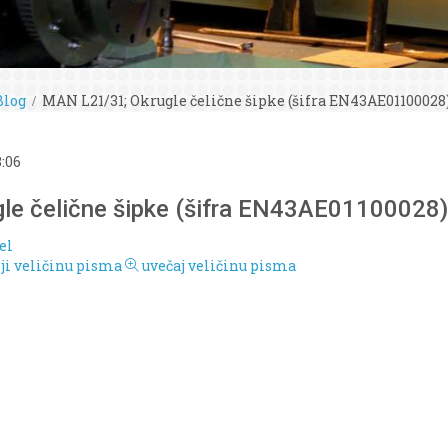
Blog
MAN L21/31; Okrugle čelične šipke (šifra EN43AE01100028
3:06
le čelične šipke (šifra EN43AE01100028)
el
i veličinu pisma
uvečaj veličinu pisma