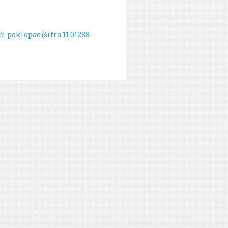
i poklopac (šifra 11.01288-