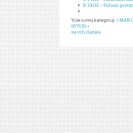
K 34132 – Potisni prste
Više u ovoj kategoriji:
« MAN L2
0075.B) »
na vrh članka