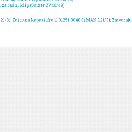
n za radni klip (Sulzer ZV40/48)
1/31; Zaštitna kapa (šifra 11.01251-0048.0)
MAN L21/31; Zatvarajuć