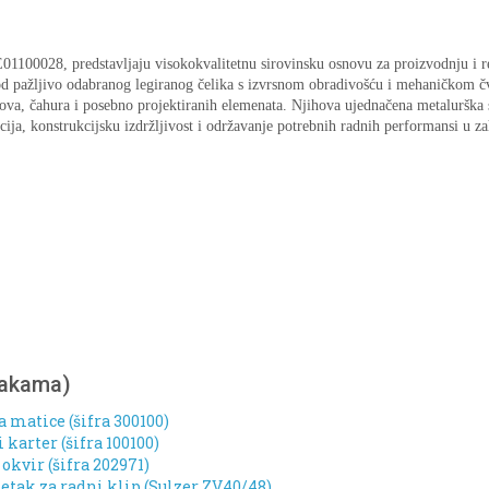
01100028, predstavljaju visokokvalitetnu sirovinsku osnovu za proizvodnju i 
pažljivo odabranog legiranog čelika s izvrsnom obradivošću i mehaničkom čvr
inova, čahura i posebno projektiranih elemenata. Njihova ujednačena metalurška 
ancija, konstrukcijsku izdržljivost i održavanje potrebnih radnih performansi u
nakama)
a matice (šifra 300100)
karter (šifra 100100)
kvir (šifra 202971)
etak za radni klip (Sulzer ZV40/48)