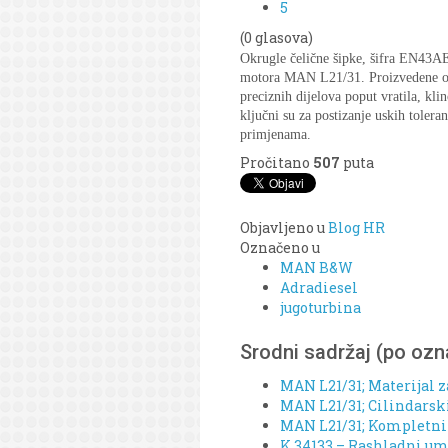
5
(0 glasova)
Okrugle čelične šipke, šifra EN43AE
motora MAN L21/31. Proizvedene od 
preciznih dijelova poput vratila, kl
ključni su za postizanje uskih toler
primjenama.
Pročitano
507
puta
Objavljeno u
Blog HR
Označeno u
MAN B&W
Adradiesel
jugoturbina
Srodni sadržaj (po oz
MAN L21/31; Materijal z
MAN L21/31; Cilindarski 
MAN L21/31; Kompletni o
K 34133 – Rashladni um