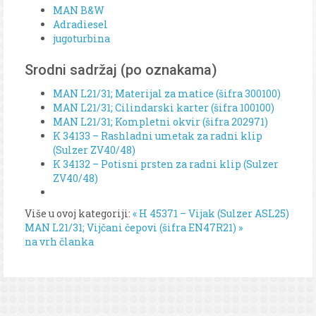
MAN B&W
Adradiesel
jugoturbina
Srodni sadržaj (po oznakama)
MAN L21/31; Materijal za matice (šifra 300100)
MAN L21/31; Cilindarski karter (šifra 100100)
MAN L21/31; Kompletni okvir (šifra 202971)
K 34133 – Rashladni umetak za radni klip
(Sulzer ZV40/48)
K 34132 – Potisni prsten za radni klip (Sulzer
ZV40/48)
Više u ovoj kategoriji:
« H 45371 – Vijak (Sulzer ASL25)
MAN L21/31; Vijčani čepovi (šifra EN47R21) »
na vrh članka