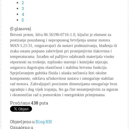
2
3
4
5
(0 glasova)
Brtveni prsten, šifra 06.56190-0716-1.0, ključni je element za
postizanje pouzdanog i nepropusnog brtvljenja unutar motora
MAN L21/31, osiguravajući da sustavi podmazivanja, hlađenja ili
zraka ostanu potpuno zabrtvljeni pri promjenjivim tlakovima i
temperaturama. Izrađen od pažljivo odabranih materijala visoke
otpornosti na trošenje, toplinsko starenje i kemijske utjecaje,
osigurava dugotrajnu elastičnost i stabilnu brtvenu funkciju.
Sprječavanjem gubitka fluida i ulaska nečistoća štiti okolne
komponente, održava učinkovitost sustava i omogućuje stabilan
rad motora. Zahvaljujući preciznim dimenzijama omogućuje brzu
ugradnju i dug vijek trajanja, što ga čini nezamjenjivim za siguran
i ekonomičan rad u pomorskim i energetskim primjenama.
Pročitano
438
puta
Objavljeno u
Blog HR
Označeno u