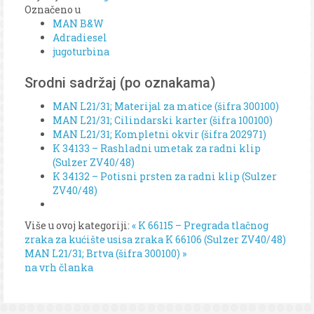
Označeno u
MAN B&W
Adradiesel
jugoturbina
Srodni sadržaj (po oznakama)
MAN L21/31; Materijal za matice (šifra 300100)
MAN L21/31; Cilindarski karter (šifra 100100)
MAN L21/31; Kompletni okvir (šifra 202971)
K 34133 – Rashladni umetak za radni klip
(Sulzer ZV40/48)
K 34132 – Potisni prsten za radni klip (Sulzer
ZV40/48)
Više u ovoj kategoriji:
« K 66115 – Pregrada tlačnog
zraka za kućište usisa zraka K 66106 (Sulzer ZV40/48)
MAN L21/31; Brtva (šifra 300100) »
na vrh članka