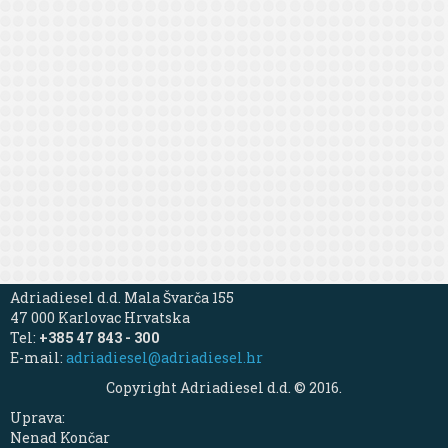
Adriadiesel d.d. Mala Švarča 155
47 000 Karlovac Hrvatska
Tel:
+385 47 843 - 300
E-mail:
adriadiesel@adriadiesel.hr
Copyright Adriadiesel d.d. © 2016.
Uprava:
Nenad Končar