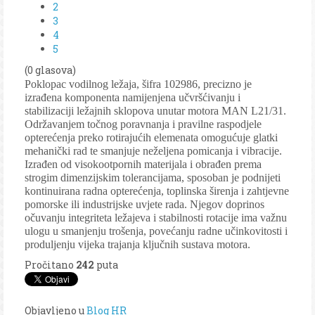
2
3
4
5
(0 glasova)
Poklopac vodilnog ležaja, šifra 102986, precizno je
izrađena komponenta namijenjena učvršćivanju i
stabilizaciji ležajnih sklopova unutar motora MAN L21/31.
Održavanjem točnog poravnanja i pravilne raspodjele
opterećenja preko rotirajućih elemenata omogućuje glatki
mehanički rad te smanjuje neželjena pomicanja i vibracije.
Izrađen od visokootpornih materijala i obrađen prema
strogim dimenzijskim tolerancijama, sposoban je podnijeti
kontinuirana radna opterećenja, toplinska širenja i zahtjevne
pomorske ili industrijske uvjete rada. Njegov doprinos
očuvanju integriteta ležajeva i stabilnosti rotacije ima važnu
ulogu u smanjenju trošenja, povećanju radne učinkovitosti i
produljenju vijeka trajanja ključnih sustava motora.
Pročitano
242
puta
Objavljeno u
Blog HR