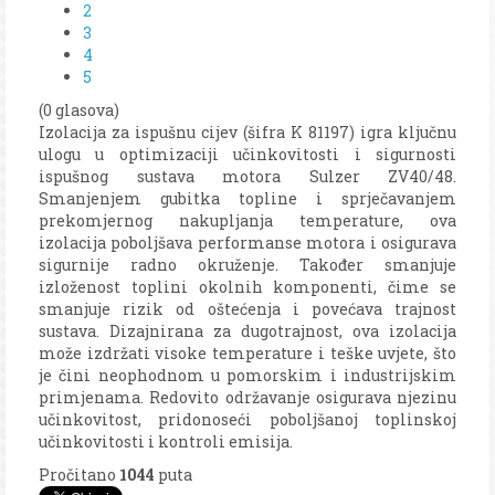
2
3
4
5
(0 glasova)
Izolacija za ispušnu cijev (šifra K 81197) igra ključnu
ulogu u optimizaciji učinkovitosti i sigurnosti
ispušnog sustava motora Sulzer ZV40/48.
Smanjenjem gubitka topline i sprječavanjem
prekomjernog nakupljanja temperature, ova
izolacija poboljšava performanse motora i osigurava
sigurnije radno okruženje. Također smanjuje
izloženost toplini okolnih komponenti, čime se
smanjuje rizik od oštećenja i povećava trajnost
sustava. Dizajnirana za dugotrajnost, ova izolacija
može izdržati visoke temperature i teške uvjete, što
je čini neophodnom u pomorskim i industrijskim
primjenama. Redovito održavanje osigurava njezinu
učinkovitost, pridonoseći poboljšanoj toplinskoj
učinkovitosti i kontroli emisija.
Pročitano
1044
puta