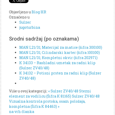
Objavljeno u
Blog HR
Označeno u
Sulzer
jugoturbina
Srodni sadržaj (po oznakama)
MAN L21/31; Materijal za matice (šifra 300100)
MAN L21/31; Cilindarski karter (šifra 100100)
MAN L21/31; Kompletni okvir (šifra 202971)
K 34133 – Rashladni umetak za radni klip
(Sulzer ZV40/48)
K 34132 – Potisni prsten za radni klip (Sulzer
ZV40/48)
Više u ovoj kategoriji:
« Sulzer ZV40/48 Stezni
element za vodilicu (Šifra K 81165)
Sulzer ZV40/48
Vizualna kontrola protoka, osam položaja,
kompletna (Šifra K 84463) »
na vrh članka