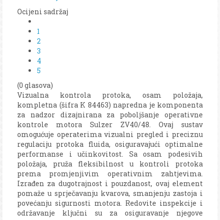
Ocijeni sadržaj
1
2
3
4
5
(0 glasova)
Vizualna kontrola protoka, osam položaja,
kompletna (šifra K 84463) napredna je komponenta
za nadzor dizajnirana za poboljšanje operativne
kontrole motora Sulzer ZV40/48. Ovaj sustav
omogućuje operaterima vizualni pregled i preciznu
regulaciju protoka fluida, osiguravajući optimalne
performanse i učinkovitost. Sa osam podesivih
položaja, pruža fleksibilnost u kontroli protoka
prema promjenjivim operativnim zahtjevima.
Izrađen za dugotrajnost i pouzdanost, ovaj element
pomaže u sprječavanju kvarova, smanjenju zastoja i
povećanju sigurnosti motora. Redovite inspekcije i
održavanje ključni su za osiguravanje njegove