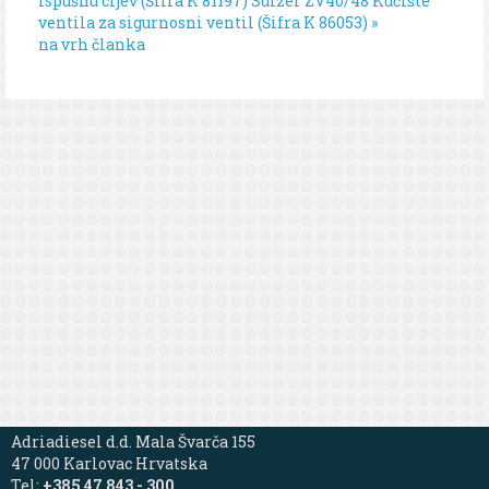
ispušnu cijev (Šifra K 81197)
Sulzer ZV40/48 Kućište
ventila za sigurnosni ventil (Šifra K 86053) »
na vrh članka
Adriadiesel d.d. Mala Švarča 155
47 000 Karlovac Hrvatska
Tel:
+385 47 843 - 300