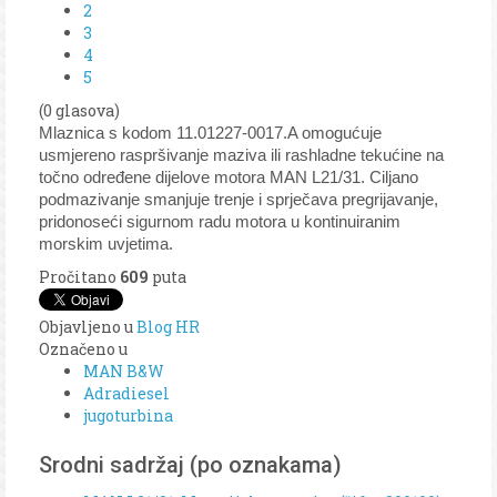
2
3
4
5
(0 glasova)
Mlaznica s kodom 11.01227-0017.A omogućuje
usmjereno raspršivanje maziva ili rashladne tekućine na
točno određene dijelove motora MAN L21/31. Ciljano
podmazivanje smanjuje trenje i sprječava pregrijavanje,
pridonoseći sigurnom radu motora u kontinuiranim
morskim uvjetima.
Pročitano
609
puta
Objavljeno u
Blog HR
Označeno u
MAN B&W
Adradiesel
jugoturbina
Srodni sadržaj (po oznakama)