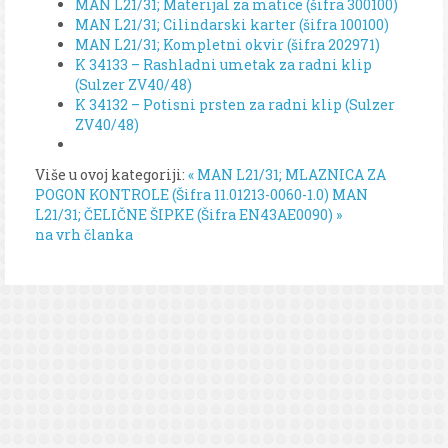
MAN L21/31; Materijal za matice (šifra 300100)
MAN L21/31; Cilindarski karter (šifra 100100)
MAN L21/31; Kompletni okvir (šifra 202971)
K 34133 – Rashladni umetak za radni klip
(Sulzer ZV40/48)
K 34132 – Potisni prsten za radni klip (Sulzer
ZV40/48)
Više u ovoj kategoriji:
« MAN L21/31; MLAZNICA ZA
POGON KONTROLE (Šifra 11.01213-0060-1.0)
MAN
L21/31; ČELIČNE ŠIPKE (Šifra EN43AE0090) »
na vrh članka