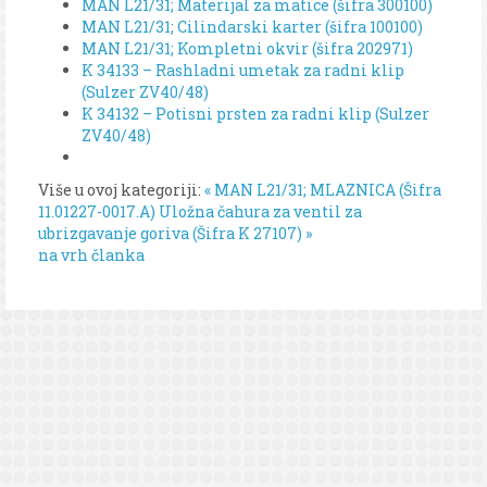
MAN L21/31; Materijal za matice (šifra 300100)
MAN L21/31; Cilindarski karter (šifra 100100)
MAN L21/31; Kompletni okvir (šifra 202971)
K 34133 – Rashladni umetak za radni klip
(Sulzer ZV40/48)
K 34132 – Potisni prsten za radni klip (Sulzer
ZV40/48)
Više u ovoj kategoriji:
« MAN L21/31; MLAZNICA (Šifra
11.01227-0017.A)
Uložna čahura za ventil za
ubrizgavanje goriva (Šifra K 27107) »
na vrh članka