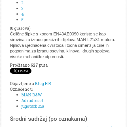
2
3
4
5
(0 glasova)
Čelične šipke s kodom EN43AE0090 koriste se kao
sirovina za izradu preciznih dijelova MAN L21/31 motora.
Njihova ujednačena čvrstoća i točna dimenzija čine ih
pogodnima za izradu osovina, klinova i drugih spojeva
visoke mehaničke otpornosti.
Pročitano
627
puta
Objavljeno u
Blog HR
Označeno u
MAN B&W
Adradiesel
jugoturbina
Srodni sadržaj (po oznakama)