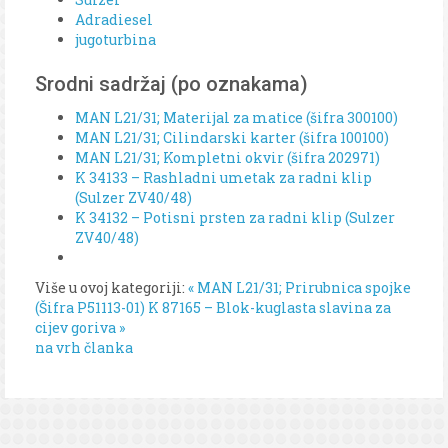
Adradiesel
jugoturbina
Srodni sadržaj (po oznakama)
MAN L21/31; Materijal za matice (šifra 300100)
MAN L21/31; Cilindarski karter (šifra 100100)
MAN L21/31; Kompletni okvir (šifra 202971)
K 34133 – Rashladni umetak za radni klip
(Sulzer ZV40/48)
K 34132 – Potisni prsten za radni klip (Sulzer
ZV40/48)
Više u ovoj kategoriji:
« MAN L21/31; Prirubnica spojke
(Šifra P51113-01)
K 87165 – Blok-kuglasta slavina za
cijev goriva »
na vrh članka