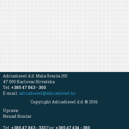
Adriadiesel d.d. Mala Švarča 155
47 000 Karlovac Hrvatska
Tel:
+385 47 843 - 300
E-mail:
adriadiesel@adriadiesel.hr
Copyright Adriadiesel d.d. © 2016.
Uprava:
Nenad Končar
Tel:
+385 47 843 - 333
Fax:
+385 47 434 - 380