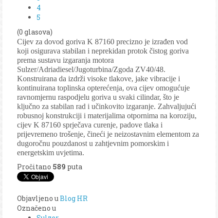
4
5
(0 glasova)
Cijev za dovod goriva K 87160 precizno je izrađen vod
koji osigurava stabilan i neprekidan protok čistog goriva
prema sustavu izgaranja motora
Sulzer/Adriadiesel/Jugoturbina/Zgoda ZV40/48.
Konstruirana da izdrži visoke tlakove, jake vibracije i
kontinuirana toplinska opterećenja, ova cijev omogućuje
ravnomjernu raspodjelu goriva u svaki cilindar, što je
ključno za stabilan rad i učinkovito izgaranje. Zahvaljujući
robusnoj konstrukciji i materijalima otpornima na koroziju,
cijev K 87160 sprječava curenje, padove tlaka i
prijevremeno trošenje, čineći je neizostavnim elementom za
dugoročnu pouzdanost u zahtjevnim pomorskim i
energetskim uvjetima.
Pročitano
589
puta
Objavljeno u
Blog HR
Označeno u
Sulzer