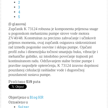
2
3
4
5
(0 glasova)
Zupčanik K 73124 robusna je komponenta prijenosa snage
u pogonskom mehanizmu pumpe sirove vode motora
ZV40/48. Konstruiran za precizno zahvaćanje i učinkovit
prijenos momenta, ovaj zupčanik osigurava sinkronizirani
rad između pogonske osovine i sklopa pumpe. Ojačani
profil zuba i dimenzijska točnost smanjuju buku, vibracije i
mehaničke gubitke, uz istodobno povećanje trajnosti pri
kontinuiranom radu. Održavanjem stalne brzine pumpe i
pravilne raspodjele opterećenja, K 73124 izravno doprinosi
pouzdanoj cirkulaciji rashladne vode i dugoročnoj
pouzdanosti sustava pumpe.
Pročitano
519
puta
Objavljeno u
Blog HR
Označeno u
Sulzer