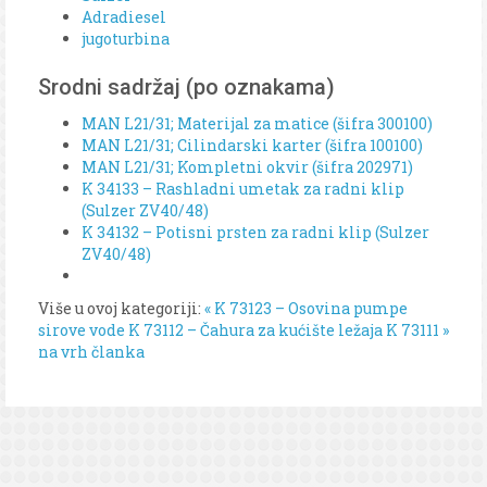
Adradiesel
jugoturbina
Srodni sadržaj (po oznakama)
MAN L21/31; Materijal za matice (šifra 300100)
MAN L21/31; Cilindarski karter (šifra 100100)
MAN L21/31; Kompletni okvir (šifra 202971)
K 34133 – Rashladni umetak za radni klip
(Sulzer ZV40/48)
K 34132 – Potisni prsten za radni klip (Sulzer
ZV40/48)
Više u ovoj kategoriji:
« K 73123 – Osovina pumpe
sirove vode
K 73112 – Čahura za kućište ležaja K 73111 »
na vrh članka