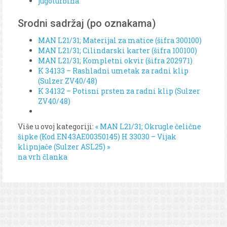
jugoturbina
Srodni sadržaj (po oznakama)
MAN L21/31; Materijal za matice (šifra 300100)
MAN L21/31; Cilindarski karter (šifra 100100)
MAN L21/31; Kompletni okvir (šifra 202971)
K 34133 – Rashladni umetak za radni klip
(Sulzer ZV40/48)
K 34132 – Potisni prsten za radni klip (Sulzer
ZV40/48)
Više u ovoj kategoriji:
« MAN L21/31; Okrugle čelične
šipke (Kod EN43AE00350145)
H 33030 – Vijak
klipnjače (Sulzer ASL25) »
na vrh članka