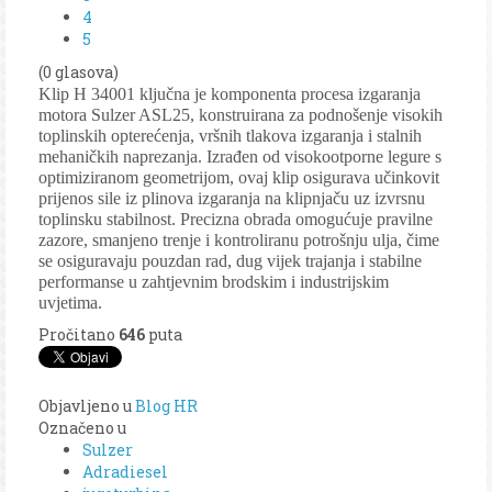
4
5
(0 glasova)
Klip H 34001 ključna je komponenta procesa izgaranja
motora Sulzer ASL25, konstruirana za podnošenje visokih
toplinskih opterećenja, vršnih tlakova izgaranja i stalnih
mehaničkih naprezanja. Izrađen od visokootporne legure s
optimiziranom geometrijom, ovaj klip osigurava učinkovit
prijenos sile iz plinova izgaranja na klipnjaču uz izvrsnu
toplinsku stabilnost. Precizna obrada omogućuje pravilne
zazore, smanjeno trenje i kontroliranu potrošnju ulja, čime
se osiguravaju pouzdan rad, dug vijek trajanja i stabilne
performanse u zahtjevnim brodskim i industrijskim
uvjetima.
Pročitano
646
puta
Objavljeno u
Blog HR
Označeno u
Sulzer
Adradiesel