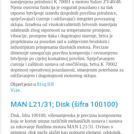
namijenjena prirubnici K 70001 u motoru Sulzer ZV40/48.
Njena osnovna funkcija je osigurati pouzdano i na tlak
otporno brtvljenje između dosjednih površina prirubnice,
sprječavajući curenje i održavajući integritet povezanog
sklopa. Izrađena od visokokvalitetnih brtvenih materijala
odabranih zbog otpornosti na temperaturne promjene,
vibracije, promjene tlaka i dugotrajno starenje, brtva je
projektirana za pouzdan rad u zahtjevnim brodskim i
industrijskim primjenama dizelskih motora. Precizne
dimenzije omogućuju pravilnu kompresiju i ravnomjerno
brtvljenje po cijeloj kontaktnoj površini. Sprječavanjem
curenja i zaštitom sustava od onečišćenja, brtva K 70002
doprinosi operativnoj pouzdanosti, smanjenim potrebama za
održavanjem i dugotrajnosti motornog sklopa.
Objavljeno u
Blog HR
Više...
MAN L21/31; Disk (šifra 100100)
Disk, šifra 100100, višenamjenska je precizna komponenta
koja se koristi unutar različitih mehaničkih sustava i sustava
za rukovanje fluidima motora MAN L21/31. Ovisno o
primjeni, disk može služiti kao potporni element, odstojnik,