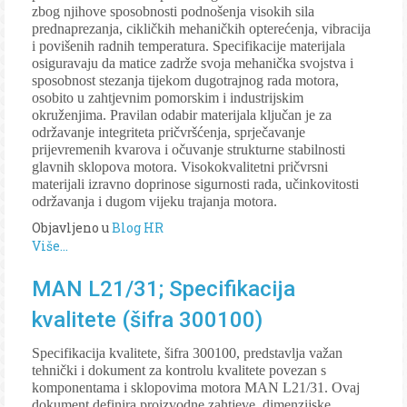
zbog njihove sposobnosti podnošenja visokih sila
prednaprezanja, cikličkih mehaničkih opterećenja, vibracija
i povišenih radnih temperatura. Specifikacije materijala
osiguravaju da matice zadrže svoja mehanička svojstva i
sposobnost stezanja tijekom dugotrajnog rada motora,
osobito u zahtjevnim pomorskim i industrijskim
okruženjima. Pravilan odabir materijala ključan je za
održavanje integriteta pričvršćenja, sprječavanje
prijevremenih kvarova i očuvanje strukturne stabilnosti
glavnih sklopova motora. Visokokvalitetni pričvrsni
materijali izravno doprinose sigurnosti rada, učinkovitosti
održavanja i dugom vijeku trajanja motora.
Objavljeno u
Blog HR
Više...
MAN L21/31; Specifikacija
kvalitete (šifra 300100)
Specifikacija kvalitete, šifra 300100, predstavlja važan
tehnički i dokument za kontrolu kvalitete povezan s
komponentama i sklopovima motora MAN L21/31. Ovaj
dokument definira proizvodne zahtjeve, dimenzijske