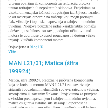
brtvena površina ili komponenta za regulaciju protoka
unutar rotirajućih ili nepokretnih sklopova. Projektiran za
visoku dimenzijsku točnost i dugotrajnu izdržljivost, izrađen
je od materijala otpornih na trošenje koji mogu podnijeti
tlak, vibracije i toplinska naprezanja u zahtjevnim radnim
uvjetima. Njegove pouzdane radne karakteristike pomažu
održavanju stabilnosti sustava, podupiru učinkoviti rad
motora te doprinose ukupnoj pouzdanosti i dugom vijeku
trajanja ključnih komponenti motora.
Objavljeno u
Blog HR
Više...
MAN L21/31; Matica (šifra
199924)
Matica, šifra 199924, precizna je pričvrsna komponenta
koja se koristi u motoru MAN L21/31 za ostvarivanje
sigurnih i pouzdanih mehaničkih spojeva zajedno s vijcima,
svornjacima ili zateznim šipkama. Projektirana za primjene
s visokim prednaprezanjem i zahtjevnim radnim uvjetima,
matica osigurava stabilne sile stezanja i otpornost na
otpuštanje uzrokovano vibracijama i toplinskim ciklusima.