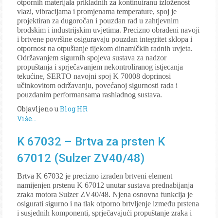
otpornih materijala prikladnih za kontinuiranu izloženost
vlazi, vibracijama i promjenama temperature, spoj je
projektiran za dugoročan i pouzdan rad u zahtjevnim
brodskim i industrijskim uvjetima. Precizno obrađeni navoji
i brtvene površine osiguravaju pouzdan integritet sklopa i
otpornost na otpuštanje tijekom dinamičkih radnih uvjeta.
Održavanjem sigurnih spojeva sustava za nadzor
propuštanja i sprječavanjem nekontroliranog istjecanja
tekućine, SERTO navojni spoj K 70008 doprinosi
učinkovitom održavanju, povećanoj sigurnosti rada i
pouzdanim performansama rashladnog sustava.
Objavljeno u
Blog HR
Više...
K 67032 – Brtva za prsten K
67012 (Sulzer ZV40/48)
Brtva K 67032 je precizno izrađen brtveni element
namijenjen prstenu K 67012 unutar sustava prednabijanja
zraka motora Sulzer ZV40/48. Njena osnovna funkcija je
osigurati sigurno i na tlak otporno brtvljenje između prstena
i susjednih komponenti, sprječavajući propuštanje zraka i