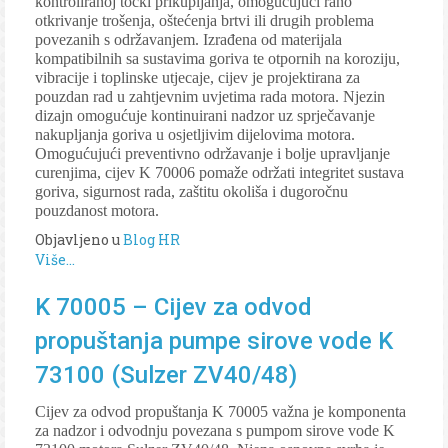
kontroliranoj točki prikupljanja, omogućujući rano
otkrivanje trošenja, oštećenja brtvi ili drugih problema
povezanih s održavanjem. Izrađena od materijala
kompatibilnih sa sustavima goriva te otpornih na koroziju,
vibracije i toplinske utjecaje, cijev je projektirana za
pouzdan rad u zahtjevnim uvjetima rada motora. Njezin
dizajn omogućuje kontinuirani nadzor uz sprječavanje
nakupljanja goriva u osjetljivim dijelovima motora.
Omogućujući preventivno održavanje i bolje upravljanje
curenjima, cijev K 70006 pomaže održati integritet sustava
goriva, sigurnost rada, zaštitu okoliša i dugoročnu
pouzdanost motora.
Objavljeno u
Blog HR
Više...
K 70005 – Cijev za odvod
propuštanja pumpe sirove vode K
73100 (Sulzer ZV40/48)
Cijev za odvod propuštanja K 70005 važna je komponenta
za nadzor i odvodnju povezana s pumpom sirove vode K