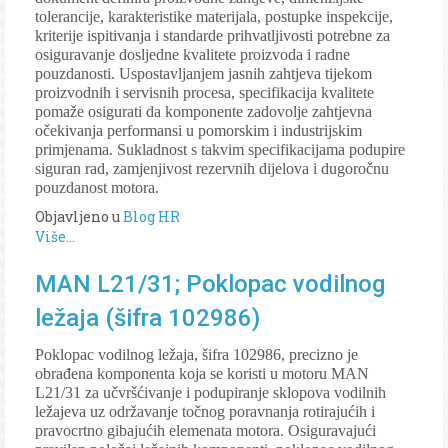
tolerancije, karakteristike materijala, postupke inspekcije,
kriterije ispitivanja i standarde prihvatljivosti potrebne za
osiguravanje dosljedne kvalitete proizvoda i radne
pouzdanosti. Uspostavljanjem jasnih zahtjeva tijekom
proizvodnih i servisnih procesa, specifikacija kvalitete
pomaže osigurati da komponente zadovolje zahtjevna
očekivanja performansi u pomorskim i industrijskim
primjenama. Sukladnost s takvim specifikacijama podupire
siguran rad, zamjenjivost rezervnih dijelova i dugoročnu
pouzdanost motora.
Objavljeno u
Blog HR
Više...
MAN L21/31; Poklopac vodilnog
ležaja (šifra 102986)
Poklopac vodilnog ležaja, šifra 102986, precizno je
obrađena komponenta koja se koristi u motoru MAN
L21/31 za učvršćivanje i podupiranje sklopova vodilnih
ležajeva uz održavanje točnog poravnanja rotirajućih i
pravocrtno gibajućih elemenata motora. Osiguravajući