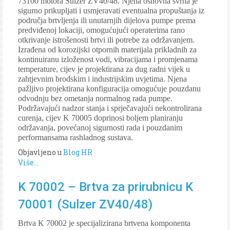
73100 motora Sulzer ZV40/48. Njena osnovna svrha je
sigurno prikupljati i usmjeravati eventualna propuštanja iz
područja brtvljenja ili unutarnjih dijelova pumpe prema
predviđenoj lokaciji, omogućujući operaterima rano
otkrivanje istrošenosti brtvi ili potrebe za održavanjem.
Izrađena od korozijski otpornih materijala prikladnih za
kontinuiranu izloženost vodi, vibracijama i promjenama
temperature, cijev je projektirana za dug radni vijek u
zahtjevnim brodskim i industrijskim uvjetima. Njena
pažljivo projektirana konfiguracija omogućuje pouzdanu
odvodnju bez ometanja normalnog rada pumpe.
Podržavajući nadzor stanja i sprječavajući nekontrolirana
curenja, cijev K 70005 doprinosi boljem planiranju
održavanja, povećanoj sigurnosti rada i pouzdanim
performansama rashladnog sustava.
Objavljeno u
Blog HR
Više...
K 70002 – Brtva za prirubnicu K
70001 (Sulzer ZV40/48)
Brtva K 70002 je specijalizirana brtvena komponenta