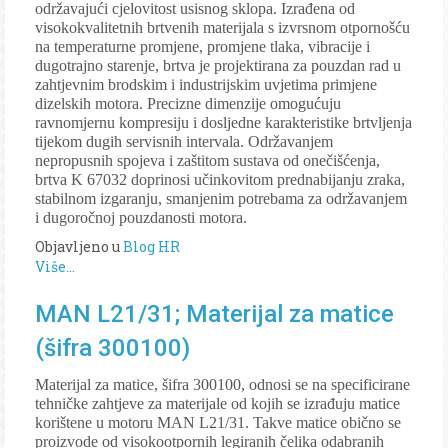
održavajući cjelovitost usisnog sklopa. Izrađena od
visokokvalitetnih brtvenih materijala s izvrsnom otpornošću
na temperaturne promjene, promjene tlaka, vibracije i
dugotrajno starenje, brtva je projektirana za pouzdan rad u
zahtjevnim brodskim i industrijskim uvjetima primjene
dizelskih motora. Precizne dimenzije omogućuju
ravnomjernu kompresiju i dosljedne karakteristike brtvljenja
tijekom dugih servisnih intervala. Održavanjem
nepropusnih spojeva i zaštitom sustava od onečišćenja,
brtva K 67032 doprinosi učinkovitom prednabijanju zraka,
stabilnom izgaranju, smanjenim potrebama za održavanjem
i dugoročnoj pouzdanosti motora.
Objavljeno u
Blog HR
Više...
MAN L21/31; Materijal za matice
(šifra 300100)
Materijal za matice, šifra 300100, odnosi se na specificirane
tehničke zahtjeve za materijale od kojih se izrađuju matice
korištene u motoru MAN L21/31. Takve matice obično se
proizvode od visokootpornih legiranih čelika odabranih