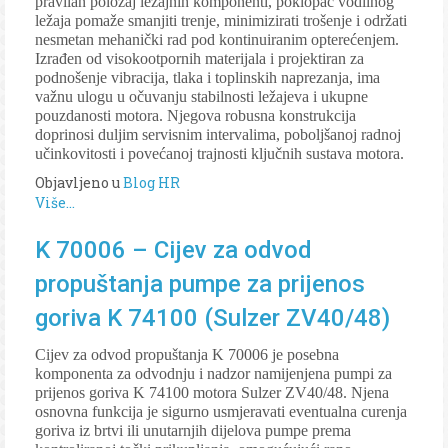
pravilan položaj ležajnih komponenti, poklopac vodilnog
ležaja pomaže smanjiti trenje, minimizirati trošenje i održati
nesmetan mehanički rad pod kontinuiranim opterećenjem.
Izrađen od visokootpornih materijala i projektiran za
podnošenje vibracija, tlaka i toplinskih naprezanja, ima
važnu ulogu u očuvanju stabilnosti ležajeva i ukupne
pouzdanosti motora. Njegova robusna konstrukcija
doprinosi duljim servisnim intervalima, poboljšanoj radnoj
učinkovitosti i povećanoj trajnosti ključnih sustava motora.
Objavljeno u
Blog HR
Više...
K 70006 – Cijev za odvod
propuštanja pumpe za prijenos
goriva K 74100 (Sulzer ZV40/48)
Cijev za odvod propuštanja K 70006 je posebna
komponenta za odvodnju i nadzor namijenjena pumpi za
prijenos goriva K 74100 motora Sulzer ZV40/48. Njena
osnovna funkcija je sigurno usmjeravati eventualna curenja
goriva iz brtvi ili unutarnjih dijelova pumpe prema