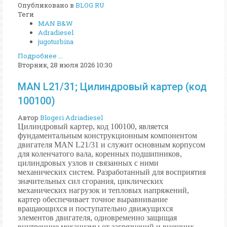
Опубликовано в
BLOG RU
Теги
MAN B&W
Adradiesel
jugoturbina
Подробнее ...
Вторник, 28 июля 2026 10:30
MAN L21/31; Цилиндровый картер (код
100100)
Автор
Blogeri Adriadiesel
Цилиндровый картер, код 100100, является
фундаментальным конструкционным компонентом
двигателя MAN L21/31 и служит основным корпусом
для коленчатого вала, коренных подшипников,
цилиндровых узлов и связанных с ними
механических систем. Разработанный для восприятия
значительных сил сгорания, циклических
механических нагрузок и тепловых напряжений,
картер обеспечивает точное выравнивание
вращающихся и поступательно движущихся
элементов двигателя, одновременно защищая
внутренние механизмы от загрязнений и внешних