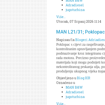
MAN B&W
Adradiesel
jugoturbina
Više...
Utorak, 07 Srpanj 2026 11:14
MAN L21/31; Poklopac s
Napisao/la
Blogeri Adriadies
Poklopac s cijevi za raspršivanj
kontroliranim upravljanjem podma
podmazivanje kroz integriranu ci
rada motora. Precizno proizveden 
materijala koji mogu podnijeti k
nekontroliranog prskanja ulja, p
produljenju ukupnog vijeka traja
Objavljeno u
Blog HR
Označeno u
MAN B&W
Adradiesel
jugoturbina
Više...