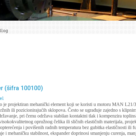
Blog
 (šifra 100100)
el
o je projektiran mehanički element koji se koristi u motoru MAN L21/31
adržnih ili pozicionirajućih sklopova. Često se ugrađuje zajedno s klipn
državanje, pri čemu održava stabilan kontaktni tlak i kompenzira toplin
isokokvalitetnog opružnog čelika ili sličnih elastičnih materijala, proje
h opterećenja i povišenih radnih temperatura bez gubitka elastičnosti ili
nje i mehaničku stabilnost, ekspander doprinosi smanjenju curenja, ma