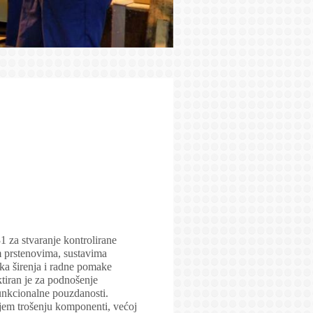
 za stvaranje kontrolirane
im prstenovima, sustavima
ska širenja i radne pomake
ktiran je za podnošenje
 funkcionalne pouzdanosti.
njem trošenju komponenti, većoj