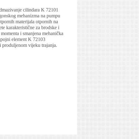
dmazivanje cilindara K 72101
 pogonskog mehanizma na pumpu
pornih materijala otpornih na
te karakteristične za brodske i
nog momenta i smanjena mehanička
spojni element K 72103
 produljenom vijeku trajanja.