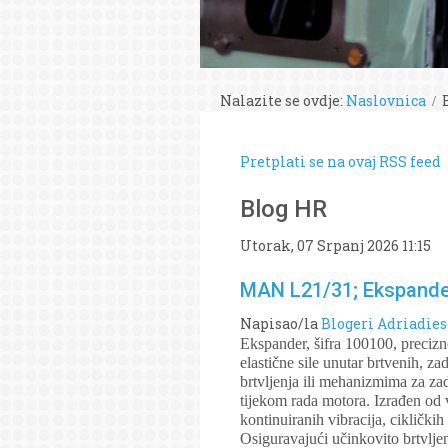
Nalazite se ovdje:
Naslovnica
Pretplati se na ovaj RSS feed
Blog HR
Utorak, 07 Srpanj 2026 11:15
MAN L21/31; Ekspander
Napisao/la
Blogeri Adriadies
Ekspander, šifra 100100, precizn
elastične sile unutar brtvenih, z
brtvljenja ili mehanizmima za za
tijekom rada motora. Izrađen od v
kontinuiranih vibracija, ciklički
Osiguravajući učinkovito brtvlje