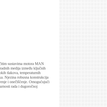
azličitim sustavima motora MAN
 radnih medija između ključnih
okih tlakova, temperaturnih
ka. Njezina robusna konstrukcija
urenje i onečišćenje. Omogućujući
urnosti rada i dugoročnoj