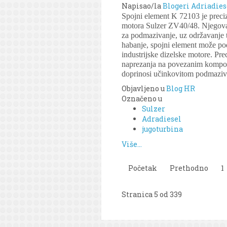
Napisao/la
Blogeri Adriadies
Spojni element K 72103 je prec
motora Sulzer ZV40/48. Njegova 
za podmazivanje, uz održavanje t
habanje, spojni element može podn
industrijske dizelske motore. Pr
naprezanja na povezanim kompon
doprinosi učinkovitom podmazivan
Objavljeno u
Blog HR
Označeno u
Sulzer
Adradiesel
jugoturbina
Više...
Početak
Prethodno
1
Stranica 5 od 339