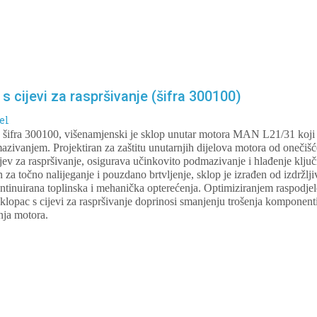
 cijevi za raspršivanje (šifra 300100)
el
e, šifra 300100, višenamjenski je sklop unutar motora MAN L21/31 koji 
zivanjem. Projektiran za zaštitu unutarnjih dijelova motora od onečišć
jev za raspršivanje, osigurava učinkovito podmazivanje i hlađenje ključ
za točno nalijeganje i pouzdano brtvljenje, sklop je izrađen od izdržljiv
ontinuirana toplinska i mehanička opterećenja. Optimiziranjem raspodjel
oklopac s cijevi za raspršivanje doprinosi smanjenju trošenja komponent
nja motora.