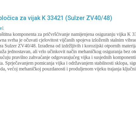
ločica za vijak K 33421 (Sulzer ZV40/48)
el
aštitna komponenta za pričvršćivanje namijenjena osiguranju vijka K 3
a svrha je očuvati cjelovitost vijčanih spojeva izloženih stalnim vibra
ra Sulzer ZV40/48. Izrađena od izdržljivih i korozijski otpornih mater
ruža jednostavan, ali vrlo učinkovit način mehaničkog osiguranja bez 
ućuju pravilno zahvaćanje odgovarajućeg vijka i susjednih komponenti
a. Sprječavanjem pomicanja vijka i održavanjem stabilnosti sklopa, s
ada, većoj mehaničkoj pouzdanosti i produljenom vijeku trajanja ključni