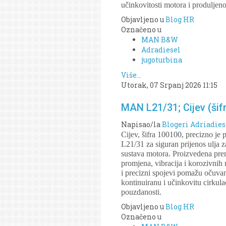
učinkovitosti motora i produljen
Objavljeno u
Blog HR
Označeno u
MAN B&W
Adradiesel
jugoturbina
Više...
Utorak, 07 Srpanj 2026 11:15
MAN L21/31; Cijev (šif
Napisao/la
Blogeri Adriadies
Cijev, šifra 100100, precizno je
L21/31 za siguran prijenos ulja 
sustava motora. Proizvedena prem
promjena, vibracija i korozivnih
i precizni spojevi pomažu očuvan
kontinuiranu i učinkovitu cirkul
pouzdanosti.
Objavljeno u
Blog HR
Označeno u