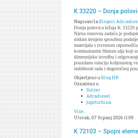
K 33220 – Donja polovi
Napisao/la
Blogeri Adriadies
Donja polovica ležaja K 33220 p
Njena osnovna zadaća je podupirat
niskim trenjem sposobnu podnijet
materijala s izvrsnom otpornošću
kontinuiranim filmom ulja koji s
dimenzijsku izvedbu i odgovaraju
pouzdanu rotaciju koljenastog vr
stabilnosti rada i dugoročnoj pou
Objavljeno u
Blog HR
Označeno u
Sulzer
Adradiesel
jugoturbina
Više...
Utorak, 07 Srpanj 2026 11:09
K 72103 – Spojni elem