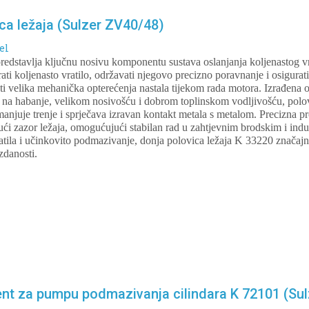
ca ležaja (Sulzer ZV40/48)
el
redstavlja ključnu nosivu komponentu sustava oslanjanja koljenastog v
i koljenasto vratilo, održavati njegovo precizno poravnanje i osigurati
i velika mehanička opterećenja nastala tijekom rada motora. Izrađena o
 na habanje, velikom nosivošću i dobrom toplinskom vodljivošću, polovi
manjuje trenje i sprječava izravan kontakt metala s metalom. Precizna p
ći zazor ležaja, omogućujući stabilan rad u zahtjevnim brodskim i indu
atila i učinkovito podmazivanje, donja polovica ležaja K 33220 značajno
zdanosti.
ent za pumpu podmazivanja cilindara K 72101 (Su