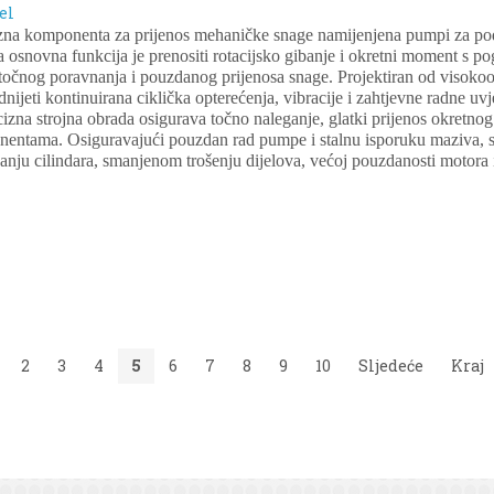
el
izna komponenta za prijenos mehaničke snage namijenjena pumpi za po
osnovna funkcija je prenositi rotacijsko gibanje i okretni moment s
očnog poravnanja i pouzdanog prijenosa snage. Projektiran od visokoot
ijeti kontinuirana ciklička opterećenja, vibracije i zahtjevne radne uvje
ecizna strojna obrada osigurava točno naleganje, glatki prijenos okret
entama. Osiguravajući pouzdan rad pumpe i stalnu isporuku maziva, 
ju cilindara, smanjenom trošenju dijelova, većoj pouzdanosti motora i
2
3
4
5
6
7
8
9
10
Sljedeće
Kraj