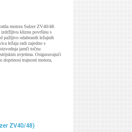
ratila motora Sulzer ZV40/48.
 izdržljivu kliznu površinu s
d pažljivo odabranih ležajnih
ca ležaja radi zajedno s
roizvodnja jamči točnu
strijskim uvjetima. Osiguravajući
 doprinosi trajnosti motora,
lzer ZV40/48)