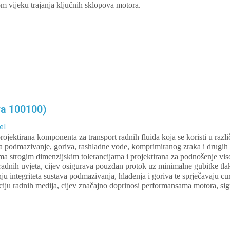
om vijeku trajanja ključnih sklopova motora.
ra 100100)
el
 projektirana komponenta za transport radnih fluida koja se koristi u r
za podmazivanje, goriva, rashladne vode, komprimiranog zraka i drugih
a strogim dimenzijskim tolerancijama i projektirana za podnošenje vis
 radnih uvjeta, cijev osigurava pouzdan protok uz minimalne gubitke tla
ju integriteta sustava podmazivanja, hlađenja i goriva te sprječavaju c
aciju radnih medija, cijev značajno doprinosi performansama motora, sig