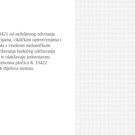
3421 od neželjenog odvrtanja
cijama, cikličkim opterećenjima i
ijala s visokom mehaničkom
otežavanja budućeg održavanja
 te olakšavaju jednostavnu
igurnosna pločica K 33422
h dijelova motora.