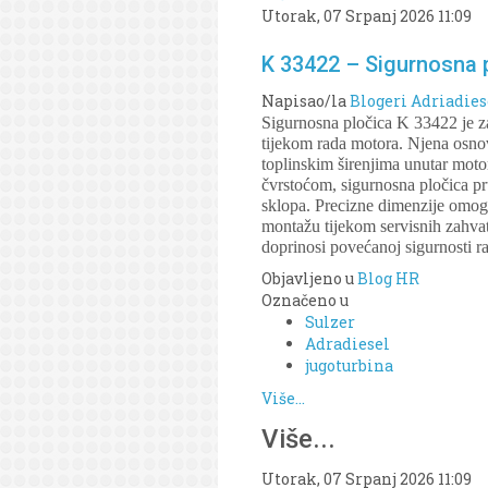
Utorak, 07 Srpanj 2026 11:09
K 33422 – Sigurnosna p
Napisao/la
Blogeri Adriadies
Sigurnosna pločica K 33422 je z
tijekom rada motora. Njena osnovn
toplinskim širenjima unutar moto
čvrstoćom, sigurnosna pločica p
sklopa. Precizne dimenzije omog
montažu tijekom servisnih zahvat
doprinosi povećanoj sigurnosti r
Objavljeno u
Blog HR
Označeno u
Sulzer
Adradiesel
jugoturbina
Više...
Više...
Utorak, 07 Srpanj 2026 11:09